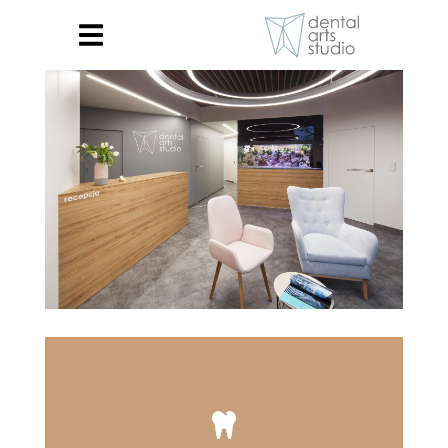
O nas
Usługi
Stomatologia estetyczna
Implantologia
Kompleksowa opieka
stomatologiczna
Medycyna estetyczna
Zespół
dr n. med. Radosław Łysek